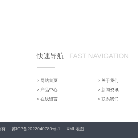
快速导航
FAST NAVIGATION
> 网站首页
> 关于我们
> 产品中心
> 新闻资讯
> 在线留言
> 联系我们
所有
苏ICP备2022040780号-1
XML地图