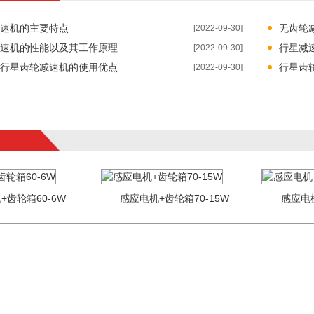
速机的主要特点
无齿轮
[2022-09-30]
速机的性能以及其工作原理
行星减
[2022-09-30]
行星齿轮减速机的使用优点
行星齿
[2022-09-30]
+齿轮箱60-6W
感应电机+齿轮箱70-15W
感应电机