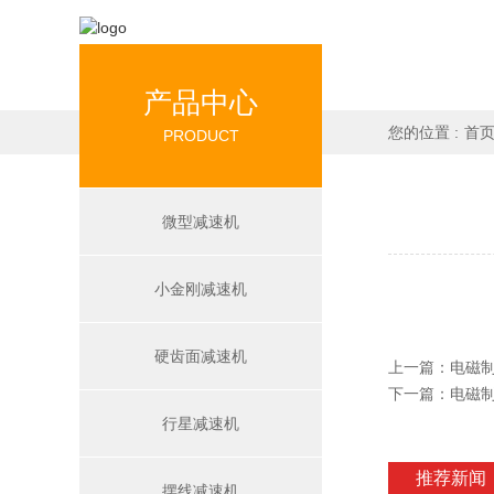
产品中心
您的位置 :
首
PRODUCT
微型减速机
小金刚减速机
硬齿面减速机
上一篇：
电磁制
下一篇：
电磁制
行星减速机
推荐新闻
摆线减速机